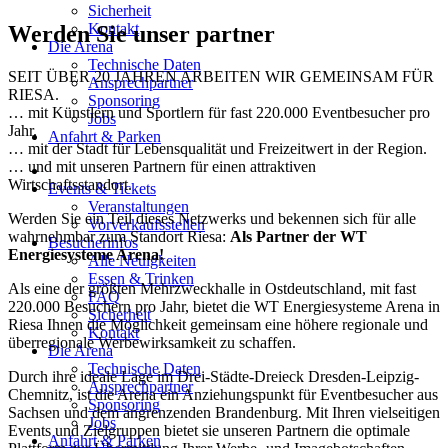
Sicherheit
Kontakt
Werden Sie unser partner
Die Arena
Technische Daten
SEIT ÜBER 20 JAHREN ARBEITEN WIR GEMEINSAM FÜR
Ansprechpartner
RIESA.
Sponsoring
… mit Künstlern und Sportlern für fast 220.000 Eventbesucher pro
Jobs
Jahr.
Anfahrt & Parken
… mit der Stadt für Lebensqualität und Freizeitwert in der Region.
… und mit unseren Partnern für einen attraktiven
Wirtschaftsstandort.
Events & Tickets
Veranstaltungen
Werden Sie ein Teil dieses Netzwerks und bekennen sich für alle
Vorverkaufsstellen
wahrnehmbar zum Standort Riesa:
Als Partner der WT
Besucherinfos
Energiesysteme Arena!
Alle Neuigkeiten
Essen & Trinken
Als eine der größten Mehrzweckhalle in Ostdeutschland, mit fast
FAQ
220.000 Besuchern pro Jahr, bietet die WT Energiesysteme Arena in
Sicherheit
Riesa Ihnen die Möglichkeit gemeinsam eine höhere regionale und
Kontakt
überregionale Werbewirksamkeit zu schaffen.
Die Arena
Technische Daten
Durch ihre ideale Lage im Drei-Städte-Dreieck Dresden-Leipzig-
Ansprechpartner
Chemnitz, ist die Arena ein Anziehungspunkt für Eventbesucher aus
Sponsoring
Sachsen und dem angrenzenden Brandenburg. Mit Ihren vielseitigen
Jobs
Events und Zielgruppen bietet sie unseren Partnern die optimale
Anfahrt & Parken