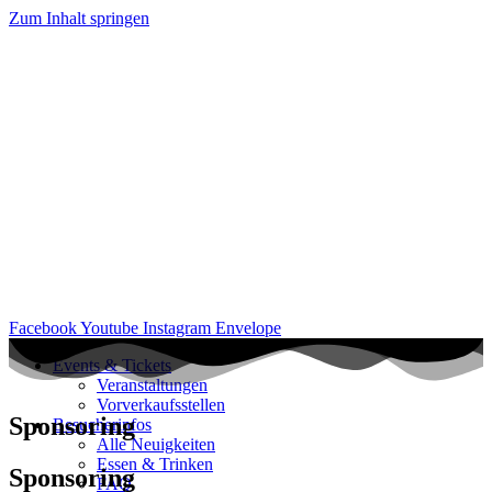
Zum Inhalt springen
Facebook
Youtube
Instagram
Envelope
Events & Tickets
Veranstaltungen
Vorverkaufsstellen
Sponsoring
Besucherinfos
Alle Neuigkeiten
Essen & Trinken
Sponsoring
FAQ