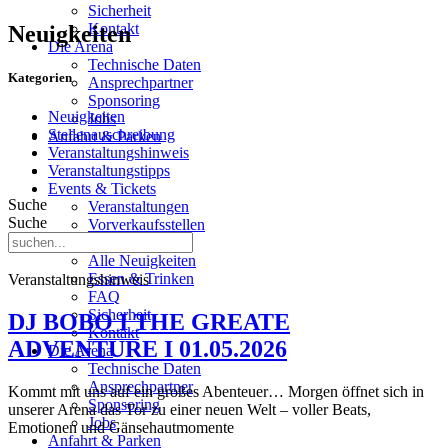
Sicherheit
Kontakt
Neuigkeiten
Die Arena
Technische Daten
Kategorien
Ansprechpartner
Sponsoring
Neuigkeiten
Jobs
Stellenauschreibung
Anfahrt & Parken
Veranstaltungshinweis
Veranstaltungstipps
Events & Tickets
Suche
Veranstaltungen
Suche
Vorverkaufsstellen
Besucherinfos
Alle Neuigkeiten
Essen & Trinken
Veranstaltungshinweis
FAQ
Sicherheit
DJ BOBO I THE GREATE
Kontakt
ADVENTURE I 01.05.2026
Die Arena
Technische Daten
Ansprechpartner
Kommt mit uns auf ein großes Abenteuer… Morgen öffnet sich in
Sponsoring
unserer Arena das Tor zu einer neuen Welt – voller Beats,
Jobs
Emotionen und Gänsehautmomente
Anfahrt & Parken