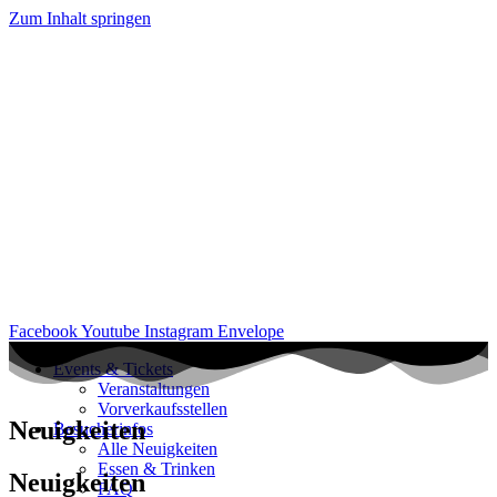
Zum Inhalt springen
Facebook
Youtube
Instagram
Envelope
Events & Tickets
Veranstaltungen
Vorverkaufsstellen
Neuigkeiten
Besucherinfos
Alle Neuigkeiten
Essen & Trinken
Neuigkeiten
FAQ