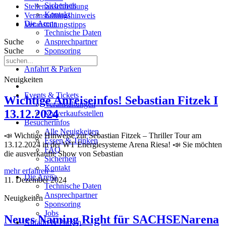
Sicherheit
Stellenauschreibung
Kontakt
Veranstaltungshinweis
Die Arena
Veranstaltungstipps
Technische Daten
Suche
Ansprechpartner
Suche
Sponsoring
Jobs
Anfahrt & Parken
Neuigkeiten
Events & Tickets
Wichtige Anreiseinfos! Sebastian Fitzek I
Veranstaltungen
13.12.2024
Vorverkaufsstellen
Besucherinfos
Alle Neuigkeiten
📣 Wichtige Hinweise zur Sebastian Fitzek – Thriller Tour am
Essen & Trinken
13.12.2024 in der WT Energiesysteme Arena Riesa! 📣 Sie möchten
FAQ
die ausverkaufte Show von Sebastian
Sicherheit
Kontakt
mehr erfahren »
Die Arena
11. Dezember 2024
Technische Daten
Ansprechpartner
Neuigkeiten
Sponsoring
Jobs
Neues Naming Right für SACHSENarena
Anfahrt & Parken