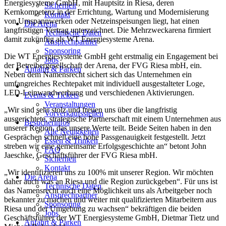
Energiesysteme GmbH, mit Hauptsitz in Riesa, deren
Sicherheit
Kernkompetenz in der Errichtung, Wartung und Modernisierung
Kontakt
von Umspannwerken oder Netzeinspeisungen liegt, hat einen
Die Arena
langfristigen Vertrag unterzeichnet. Die Mehrzweckarena firmiert
Technische Daten
damit zukünftig als WT Energiesysteme Arena.
Ansprechpartner
Sponsoring
Die WT Energiesysteme GmbH geht erstmalig ein Engagement bei
Jobs
der Betreibergesellschaft der Arena, der FVG Riesa mbH, ein.
Anfahrt & Parken
Neben dem Namensrecht sichert sich das Unternehmen ein
umfangreiches Rechtepaket mit individuell ausgestalteter Loge,
LED-Leinwandwerbung und verschiedenen Aktivierungen.
Events & Tickets
Veranstaltungen
„Wir sind sehr stolz und freuen uns über die langfristig
Vorverkaufsstellen
ausgerichtete, strategische Partnerschaft mit einem Unternehmen aus
Besucherinfos
unserer Region, das unsere Werte teilt. Beide Seiten haben in den
Alle Neuigkeiten
Gesprächen schnell eine hohe Passgenauigkeit festgestellt. Jetzt
Essen & Trinken
streben wir eine gemeinsame Erfolgsgeschichte an“ betont John
FAQ
Jaeschke, Geschäftsführer der FVG Riesa mbH.
Sicherheit
Kontakt
„Wir identifizieren uns zu 100% mit unserer Region. Wir möchten
Die Arena
daher auch was an Riesa und die Region zurückgeben“. Für uns ist
Technische Daten
das Namensrecht auch eine Möglichkeit uns als Arbeitgeber noch
Ansprechpartner
bekannter zu machen und weiter mit qualifizierten Mitarbeitern aus
Sponsoring
Riesa und der Umgebung zu wachsen“ bekräftigen die beiden
Jobs
Geschäftsführer der WT Energiesysteme GmbH, Dietmar Tietz und
Anfahrt & Parken