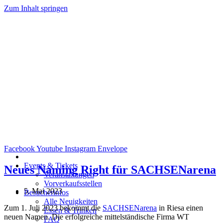
Zum Inhalt springen
Facebook
Youtube
Instagram
Envelope
Events & Tickets
Neues Naming Right für SACHSENarena
Veranstaltungen
Vorverkaufsstellen
5. Mai 2023
Besucherinfos
Alle Neuigkeiten
Zum 1. Juli 2023 bekommt die
SACHSENarena
in Riesa einen
Essen & Trinken
neuen Namen. Die erfolgreiche mittelständische Firma WT
FAQ