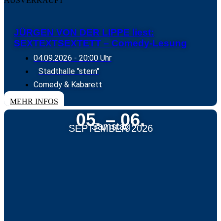
AUSVERKAUFT
JÜRGEN VON DER LIPPE liest:
SEXTEXTSEXTETT – Comedy-Lesung
04.09.2026
- 20:00 Uhr
Stadthalle "stern"
Comedy & Kabarett
MEHR INFOS
05. – 06.
Samstag
SEPTEMBER 2026