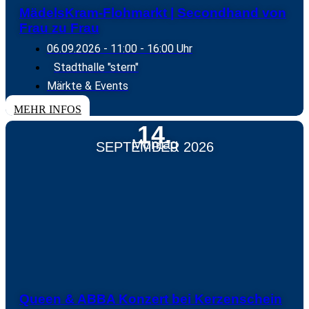
MädelsKram-Flohmarkt | Secondhand von
Frau zu Frau
06.09.2026
- 11:00 - 16:00 Uhr
Stadthalle "stern"
Märkte & Events
MEHR INFOS
14.
Montag
SEPTEMBER 2026
Queen & ABBA Konzert bei Kerzenschein