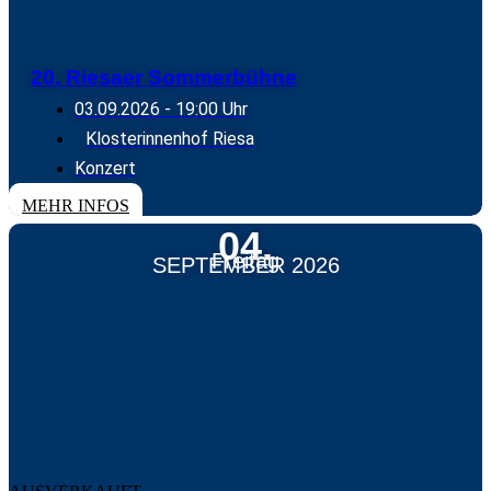
20. Riesaer Sommerbühne
03.09.2026
- 19:00 Uhr
Klosterinnenhof Riesa
Konzert
MEHR INFOS
04.
Freitag
SEPTEMBER 2026