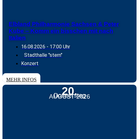
Elbland Philharmonie Sachsen & Peter
Kube – Komm ein bisschen mit nach
Italien
16.08.2026
- 17:00 Uhr
Stadthalle "stern"
Konzert
TICKETS
MEHR INFOS
20.
Donnerstag
AUGUST 2026