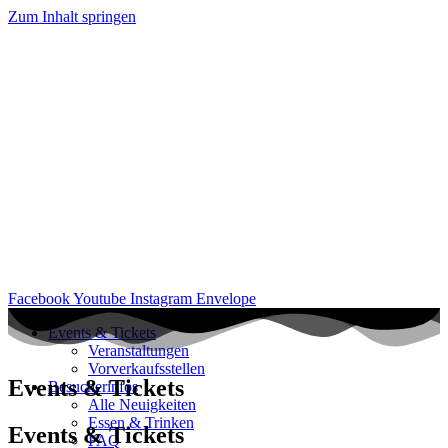
Zum Inhalt springen
Facebook
Youtube
Instagram
Envelope
Events & Tickets
Veranstaltungen
Vorverkaufsstellen
Events & Tickets
Besucherinfos
Alle Neuigkeiten
Essen & Trinken
Events & Tickets
FAQ