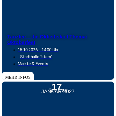
Tanztee – die Oldiedisko I Thema:
Oktoberfest
15.10.2026
- 14:00 Uhr
Stadthalle "stern"
Märkte & Events
TICKETS
MEHR INFOS
17.
Sonntag
JANUAR 2027