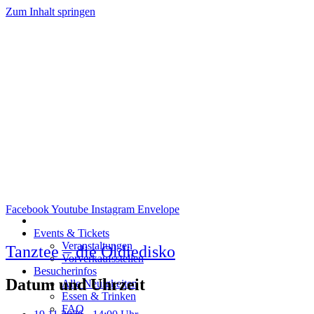
Zum Inhalt springen
Facebook
Youtube
Instagram
Envelope
Events & Tickets
Veranstaltungen
Tanztee – die Oldiedisko
Vorverkaufsstellen
Besucherinfos
Datum und Uhrzeit
Alle Neuigkeiten
Essen & Trinken
FAQ