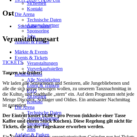
19.11.2026
- 14:00 Uhr
Sicherheit
Kontakt
Ort
Die Arena
Technische Daten
Ansprechpartner
Stadthalle "stern"
Sponsoring
Jobs
Veranstaltungsart
Anfahrt & Parken
Märkte & Events
Events & Tickets
TICKETS
Veranstaltungen
Vorverkaufsstellen
Tanzen wie früher!
Besucherinfos
Alle Neuigkeiten
Wir laden alle Seniorinnen und Senioren, alle Jungebliebenen und
Essen & Trinken
alle die sich gerne bewegen wollen, zu unserem Tanznachmittag in
FAQ
die Kultur- und Stadthalle „stern“ ein. Auf dem Programm steht jede
Sicherheit
Menge Discofox, Schlager und Oldies. Ein amüsanter Nachmittag
Kontakt
ist garantiert.
Die Arena
Technische Daten
Der Eintritt kostet 14,00 € pro Person (inklusive einer Tasse
Ansprechpartner
Kaffee und einem Stück Kuchen). Diese Regelung gilt nicht für
Sponsoring
Tickets, die an der Tageskasse erworben werden.
Jobs
Anfahrt & Parken
Ein Stück Kuchen ist aus organisatorischen Gründen nur bei Tickets