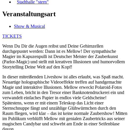
Stadthalle "stern"
Veranstaltungsart
Show & Musical
TICKETS
Wenn Du Dir die Augen reibst und Deine Gehirnzellen
durchgepustet werden: Dann ist es Mellow! Der sympathische
Magier im Kapuzenpulli ist Deutscher Meister der Zauberkunst
(Parlor-Magic) und stellt mit kreativen Illusionen und humorvollem
Storytelling Deine Welt auf den Kopf!
In dieser mitreißenden Liveshow ist alles erlaubt, was Spaß macht.
Neuartige holographische Videoeffekte treffen auf handgemachte
Magie und interaktive Illusionen. Mellow erweckt Polaroid-Fotos
zum Leben, bricht in den Tresor einer Banknotendruckerei ein und
verwandelt einfaches Papier in endlos viele Geldscheine!
Spätestens, wenn er mit einem Teleskop das Licht einer
Sternschnuppe fängt und unzählige Glühwürmchen durch den
Raum fliegen, wird klar – das ist keine normale Zaubershow! Mitten
im Publikum verblüfft Mellow mit genialen Zaubertricks aus seiner
magischen Candybar und schwebt am Ende in einer Seifenblase
davon.