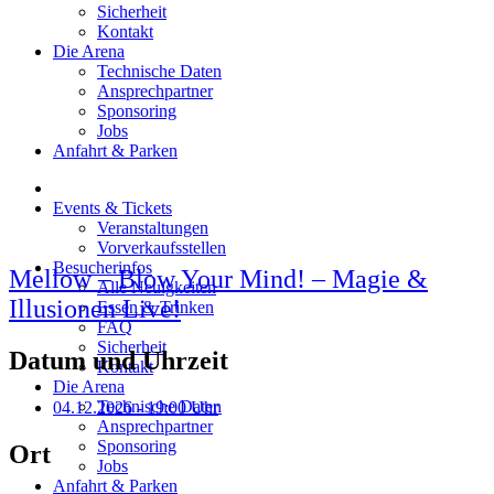
Sicherheit
Kontakt
Die Arena
Technische Daten
Ansprechpartner
Sponsoring
Jobs
Anfahrt & Parken
Events & Tickets
Veranstaltungen
Vorverkaufsstellen
Besucherinfos
Mellow – Blow Your Mind! – Magie &
Alle Neuigkeiten
Illusionen Live!
Essen & Trinken
FAQ
Sicherheit
Datum und Uhrzeit
Kontakt
Die Arena
Technische Daten
04.12.2026
- 19:00 Uhr
Ansprechpartner
Sponsoring
Ort
Jobs
Anfahrt & Parken