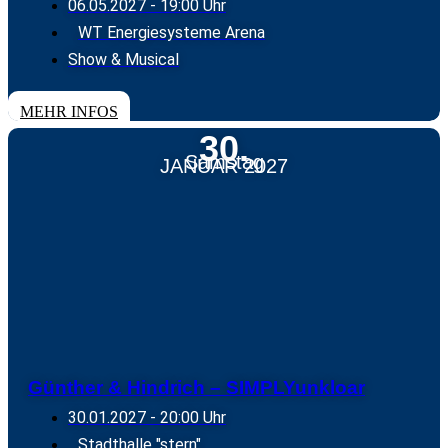
06.05.2027
- 19:00 Uhr
WT Energiesysteme Arena
Show & Musical
TICKETS
MEHR INFOS
30.
Samstag
JANUAR 2027
Günther & Hindrich – SIMPLYunkloar
30.01.2027
- 20:00 Uhr
Stadthalle "stern"