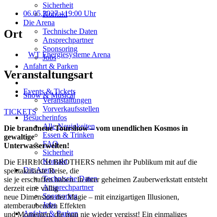
Sicherheit
06.05.2027
- 19:00 Uhr
Kontakt
Die Arena
Technische Daten
Ort
Ansprechpartner
Sponsoring
WT Energiesysteme Arena
Jobs
Anfahrt & Parken
Veranstaltungsart
Events & Tickets
Show & Musical
Veranstaltungen
Vorverkaufsstellen
TICKETS
Besucherinfos
Alle Neuigkeiten
Die brandneue Tourshow – vom unendlichen Kosmos in
Essen & Trinken
gewaltige
FAQ
Unterwasserwelten!
Sicherheit
Kontakt
Die EHRLICH BROTHERS nehmen ihr Publikum mit auf die
Die Arena
spektakulärste Reise, die
Technische Daten
sie je erschaffen haben. In ihrer geheimen Zauberwerkstatt entsteht
Ansprechpartner
derzeit eine völlig
Sponsoring
neue Dimension der Magie – mit einzigartigen Illusionen,
Jobs
atemberaubenden Effekten
Anfahrt & Parken
und Momenten, die man nie wieder vergisst! Ein einmaliges