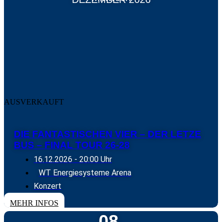
AUSVERKAUFT
DIE FANTASTISCHEN VIER – DER LETZE
BUS – FINAL TOUR 26-28
16.12.2026
- 20:00 Uhr
WT Energiesysteme Arena
Konzert
MEHR INFOS
08.