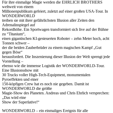
Für ihre einmalige Magie werden die EHRLICH BROTHERS
weltweit von einem
Millionenpublikum gefeiert, zuletzt auf einer großen USA-Tour. In
WONDERWORLD
treiben sie mit ihrer gefährlichsten Illusion aller Zeiten den
Adrenalinspiegel auf
Rekordhöhe. Ein Sportwagen transformiert sich live auf der Bühne
zu “Titanium“,
einen gigantischen KI-gesteuerten Roboter – zehn Meter hoch, acht
Tonnen schwer –
der die beiden Zauberbrüder zu einem magischen Kampf „Gut
gegen Böse“
herausfordert. Die Inszenierung dieser Illusion der Welt sprengt jede
Vorstellung –
ebenso wie die immense Logistik der WONDERWORLD-Tour.
Eine Illusionsshow mit
30 Trucks voller High‑Tech‑Equipment, monumentalen
Pyroeffekten und einer
150‑köpfigen Crew hat es noch nie gegeben. Damit ist
WONDERWORLD die größte
Magie‑Show des Planeten. Andreas und Chris Ehrlich versprechen:
„Das wird eine
Show der Superlative!“
WONDERWORLD – ein einmaliges Ereignis für alle