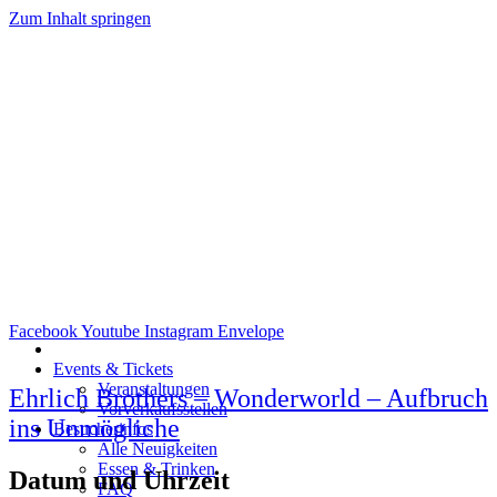
Zum Inhalt springen
Facebook
Youtube
Instagram
Envelope
Events & Tickets
Veranstaltungen
Ehrlich Brothers – Wonderworld – Aufbruch
Vorverkaufsstellen
ins Unmögliche
Besucherinfos
Alle Neuigkeiten
Essen & Trinken
Datum und Uhrzeit
FAQ