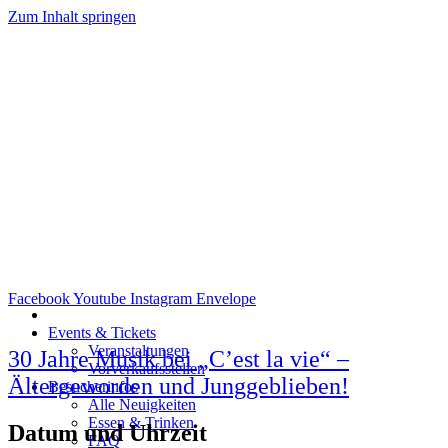
Zum Inhalt springen
Facebook
Youtube
Instagram
Envelope
Events & Tickets
Veranstaltungen
30 Jahre Musik bei „C’est la vie“ –
Vorverkaufsstellen
Ältergeworden und Junggeblieben!
Besucherinfos
Alle Neuigkeiten
Essen & Trinken
Datum und Uhrzeit
FAQ