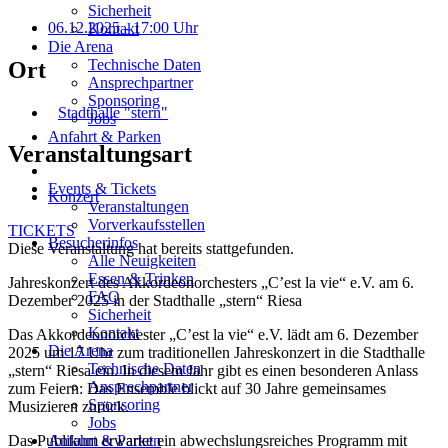
Sicherheit
06.12.2025
- 17:00 Uhr
Kontakt
Die Arena
Technische Daten
Ort
Ansprechpartner
Sponsoring
Stadthalle "stern"
Jobs
Anfahrt & Parken
Veranstaltungsart
Events & Tickets
Konzert
Veranstaltungen
Vorverkaufsstellen
TICKETS
Besucherinfos
Diese Veranstaltung hat bereits stattgefunden.
Alle Neuigkeiten
Essen & Trinken
Jahreskonzert des Akkordeonorchesters „C’est la vie“ e.V. am 6.
FAQ
Dezember 2025 in der Stadthalle „stern“ Riesa
Sicherheit
Kontakt
Das Akkordeonorchester „C’est la vie“ e.V. lädt am 6. Dezember
Die Arena
2025 um 17 Uhr zum traditionellen Jahreskonzert in die Stadthalle
Technische Daten
„stern“ Riesa ein. In diesem Jahr gibt es einen besonderen Anlass
Ansprechpartner
zum Feiern: Das Ensemble blickt auf 30 Jahre gemeinsames
Sponsoring
Musizieren zurück.
Jobs
Anfahrt & Parken
Das Publikum erwartet ein abwechslungsreiches Programm mit