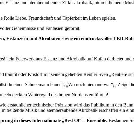
aus Eistanz und atemberaubender Zirkusakrobatik, nimmt die neue Musi
 Rolle Liebe, Freundschaft und Tapferkeit im Leben spielen.
voller Geheimnisse und Fantasien geformt.
sten, Eistänzern und Akrobaten sowie ein eindrucksvolles LED-Bü
los!“ ein Feierwerk aus Eistanz und Akrobatik auf Kufen darbietet un
räumt oder Kristoff mit seinem geliebten Rentier Sven „Rentiere sin
 „Willst du einen Schneemann bauen“, „Wo noch niemand war“, „Zeige d
 schneebedeckten Winterwald des hohen Nordens entführen!
wie erstaunlicher technischer Präzision wird das Publikum in den Ban
ien, mitreißende Musik und atemberaubende Akrobatik erschaffen ein e
prung in dieses Internationale „Best Of“ – Ensemble.
Bestaunen Sie