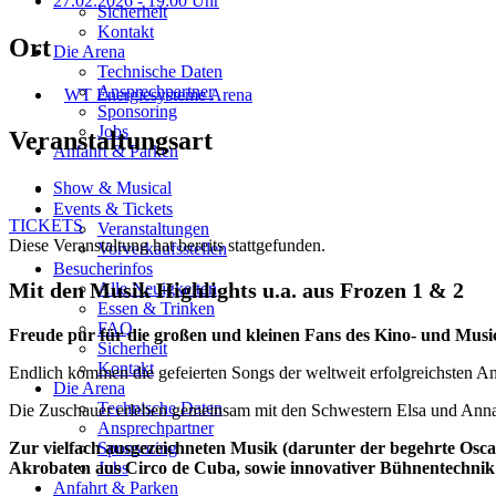
27.02.2026
- 19:00 Uhr
Sicherheit
Kontakt
Ort
Die Arena
Technische Daten
Ansprechpartner
WT Energiesysteme Arena
Sponsoring
Jobs
Veranstaltungsart
Anfahrt & Parken
Show & Musical
Events & Tickets
TICKETS
Veranstaltungen
Diese Veranstaltung hat bereits stattgefunden.
Vorverkaufsstellen
Besucherinfos
Mit den Musik Highlights u.a. aus Frozen 1 & 2
Alle Neuigkeiten
Essen & Trinken
FAQ
Freude pur für die großen und kleinen Fans des Kino- und Musi
Sicherheit
Kontakt
Endlich kommen die gefeierten Songs der weltweit erfolgreichsten An
Die Arena
Technische Daten
Die Zuschauer erleben gemeinsam mit den Schwestern Elsa und Anna 
Ansprechpartner
Sponsoring
Zur vielfach ausgezeichneten Musik (darunter der begehrte Oscar
Jobs
Akrobaten aus Circo de Cuba, sowie innovativer Bühnentechnik 
Anfahrt & Parken