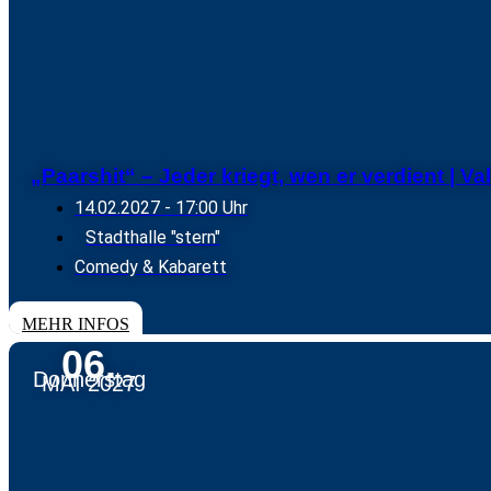
„Paarshit“ – Jeder kriegt, wen er verdient | V
14.02.2027
- 17:00 Uhr
Stadthalle "stern"
Comedy & Kabarett
TICKETS
MEHR INFOS
06.
Donnerstag
MAI 2027