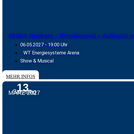
Ehrlich Brothers – Wonderworld – Aufbruch 
06.05.2027
- 19:00 Uhr
WT Energiesysteme Arena
Show & Musical
TICKETS
MEHR INFOS
13.
Samstag
MÄRZ 2027