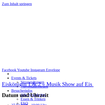
Zum Inhalt springen
Facebook
Youtube
Instagram
Envelope
Events & Tickets
Veranstaltungen
Eiskönigin 1 & 2 – Musik Show auf Eis
Vorverkaufsstellen
Besucherinfos
Datum und Uhrzeit
Alle Neuigkeiten
Essen & Trinken
FAQ