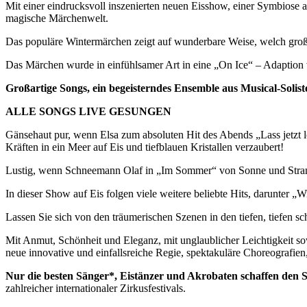
Mit einer eindrucksvoll inszenierten neuen Eisshow, einer Symbiose 
magische Märchenwelt.
Das populäre Wintermärchen zeigt auf wunderbare Weise, welch große
Das Märchen wurde in einfühlsamer Art in eine „On Ice“ – Adaption 
Großartige Songs, ein begeisterndes Ensemble aus Musical-Soli
ALLE SONGS LIVE GESUNGEN
Gänsehaut pur, wenn Elsa zum absoluten Hit des Abends „Lass jetzt 
Kräften in ein Meer auf Eis und tiefblauen Kristallen verzaubert!
Lustig, wenn Schneemann Olaf in „Im Sommer“ von Sonne und Strand t
In dieser Show auf Eis folgen viele weitere beliebte Hits, darunter
Lassen Sie sich von den träumerischen Szenen in den tiefen, tiefen
Mit Anmut, Schönheit und Eleganz, mit unglaublicher Leichtigkeit so
neue innovative und einfallsreiche Regie, spektakuläre Choreograf
Nur die besten Sänger*, Eistänzer und Akrobaten schaffen den S
zahlreicher internationaler Zirkusfestivals.