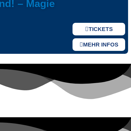
nd! – Magie
TICKETS
MEHR INFOS