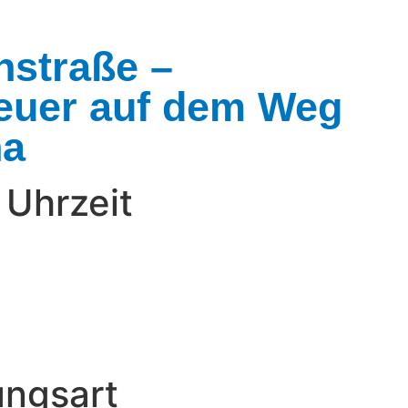
nstraße –
euer auf dem Weg
na
Uhrzeit
ungsart