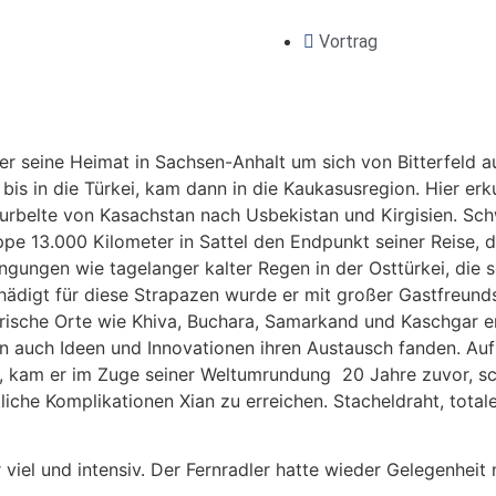
Vortrag
ner seine Heimat in Sachsen-Anhalt um sich von Bitterfeld
 bis in die Türkei, kam dann in die Kaukasusregion. Hier e
kurbelte von Kasachstan nach Usbekistan und Kirgisien. Sc
appe 13.000 Kilometer in Sattel den Endpunkt seiner Reise, d
gungen wie tagelanger kalter Regen in der Osttürkei, die so
ädigt für diese Strapazen wurde er mit großer Gastfreunds
orische Orte wie Khiva, Buchara, Samarkand und Kaschgar er
n auch Ideen und Innovationen ihren Austausch fanden. Au
at, kam er im Zuge seiner Weltumrundung 20 Jahre zuvor, s
tliche Komplikationen Xian zu erreichen. Stacheldraht, tot
viel und intensiv. Der Fernradler hatte wieder Gelegenhei