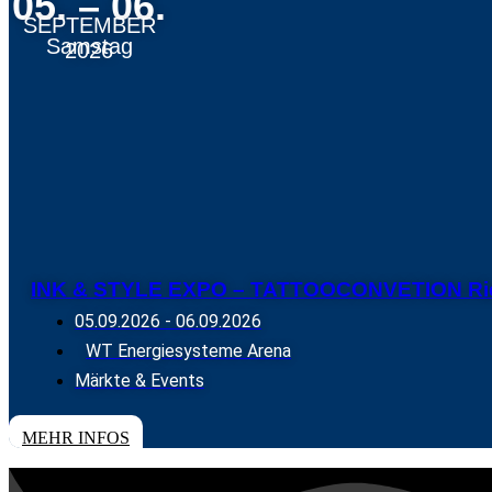
05. – 06.
SEPTEMBER
Samstag
2026
INK & STYLE EXPO – TATTOOCONVETION Ri
05.09.2026
-
06.09.2026
WT Energiesysteme Arena
Märkte & Events
TICKETS
MEHR INFOS