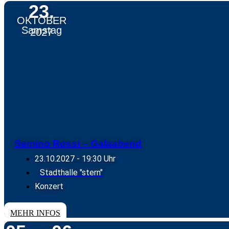
23.
OKTOBER
Samstag
2027
Semino Rossi – Galaabend
23.10.2027
- 19:30 Uhr
Stadthalle "stern"
Konzert
TICKETS
MEHR INFOS