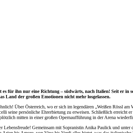
es für ihn nur eine Richtung – südwärts, nach Italien! Seit er i
r das Land der großen Emotionen nicht mehr losgelassen.
wöhnlich! Über Österreich, wo er sich im legendären „Weißen Rössl am W
i seine persönliche Ehrerbietung zu erweisen. Schließlich erreicht er V
plötzlich mitten in einer großen Opernaufführung in der Arena wiederfi
her Lebensfreude! Gemeinsam mit Sopranistin Anika Paulick und unter
rien bis Amore, von Vino bis Verdi alles bietet, was das italienische