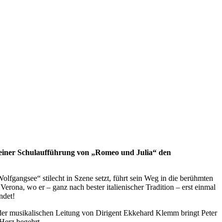
n seiner Schulaufführung von „Romeo und Julia“ den
olfgangsee“ stilecht in Szene setzt, führt sein Weg in die berühmten
erona, wo er – ganz nach bester italienischer Tradition – erst einmal
ndet!
 der musikalischen Leitung von Dirigent Ekkehard Klemm bringt Peter
 Herz begehrt.