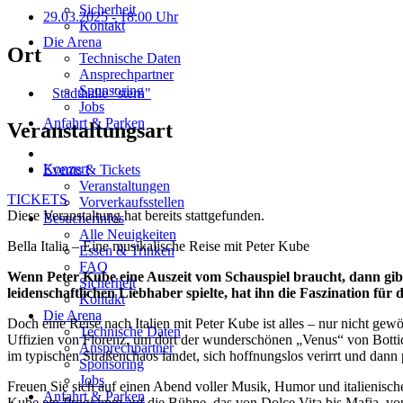
Sicherheit
29.03.2025
- 18:00 Uhr
Kontakt
Die Arena
Ort
Technische Daten
Ansprechpartner
Sponsoring
Stadthalle "stern"
Jobs
Anfahrt & Parken
Veranstaltungsart
Konzert
Events & Tickets
Veranstaltungen
TICKETS
Vorverkaufsstellen
Diese Veranstaltung hat bereits stattgefunden.
Besucherinfos
Alle Neuigkeiten
Bella Italia – Eine musikalische Reise mit Peter Kube
Essen & Trinken
FAQ
Wenn Peter Kube eine Auszeit vom Schauspiel braucht, dann gibt 
Sicherheit
leidenschaftlichen Liebhaber spielte, hat ihn die Faszination fü
Kontakt
Die Arena
Doch eine Reise nach Italien mit Peter Kube ist alles – nur nicht ge
Technische Daten
Uffizien von Florenz, um dort der wunderschönen „Venus“ von Botticell
Ansprechpartner
im typischen Straßenchaos landet, sich hoffnungslos verirrt und dann 
Sponsoring
Jobs
Freuen Sie sich auf einen Abend voller Musik, Humor und italienisc
Anfahrt & Parken
Kube ein Programm auf die Bühne, das von Dolce Vita bis Mafia, von A