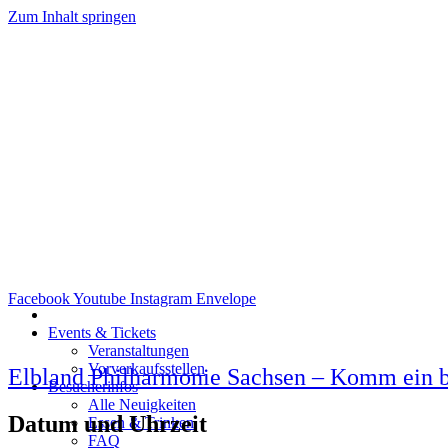
Zum Inhalt springen
Facebook
Youtube
Instagram
Envelope
Events & Tickets
Veranstaltungen
Vorverkaufsstellen
Elbland Philharmonie Sachsen – Komm ein bi
Besucherinfos
Alle Neuigkeiten
Datum und Uhrzeit
Essen & Trinken
FAQ