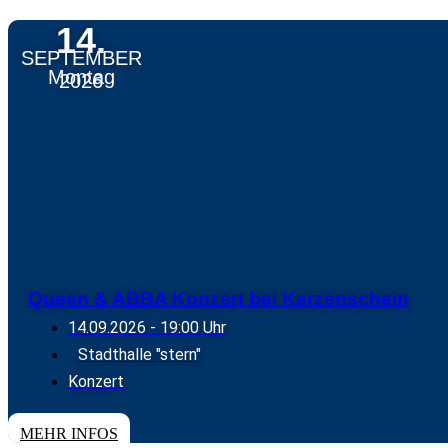
14.
SEPTEMBER
Montag
2026
Queen & ABBA Konzert bei Kerzenschein
14.09.2026
- 19:00 Uhr
Stadthalle "stern"
Konzert
TICKETS
MEHR INFOS