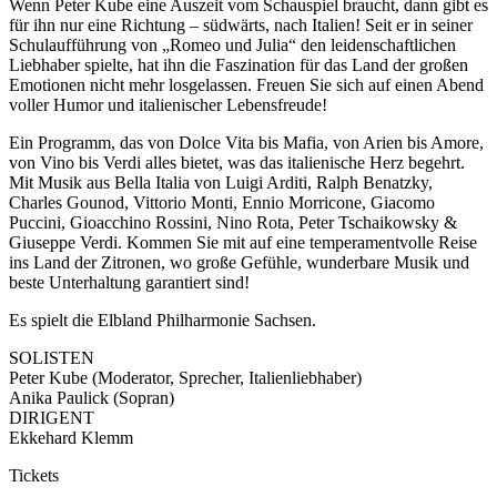
Wenn Peter Kube eine Auszeit vom Schauspiel braucht, dann gibt es
für ihn nur eine Richtung – südwärts, nach Italien! Seit er in seiner
Schulaufführung von „Romeo und Julia“ den leidenschaftlichen
Liebhaber spielte, hat ihn die Faszination für das Land der großen
Emotionen nicht mehr losgelassen. Freuen Sie sich auf einen Abend
voller Humor und italienischer Lebensfreude!
Ein Programm, das von Dolce Vita bis Mafia, von Arien bis Amore,
von Vino bis Verdi alles bietet, was das italienische Herz begehrt.
Mit Musik aus Bella Italia von Luigi Arditi, Ralph Benatzky,
Charles Gounod, Vittorio Monti, Ennio Morricone, Giacomo
Puccini, Gioacchino Rossini, Nino Rota, Peter Tschaikowsky &
Giuseppe Verdi. Kommen Sie mit auf eine temperamentvolle Reise
ins Land der Zitronen, wo große Gefühle, wunderbare Musik und
beste Unterhaltung garantiert sind!
Es spielt die Elbland Philharmonie Sachsen.
SOLISTEN
Peter Kube (Moderator, Sprecher, Italienliebhaber)
Anika Paulick (Sopran)
DIRIGENT
Ekkehard Klemm
Tickets