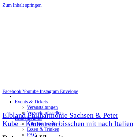
Zum Inhalt springen
Facebook
Youtube
Instagram
Envelope
Events & Tickets
Veranstaltungen
Vorverkaufsstellen
Elbland Philharmonie Sachsen & Peter
Besucherinfos
Kube – Komm ein bisschen mit nach Italien
Alle Neuigkeiten
Essen & Trinken
FAQ