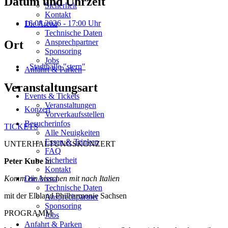
Datum und Uhrzeit
Sicherheit
Kontakt
16.08.2026
- 17:00 Uhr
Die Arena
Technische Daten
Ansprechpartner
Ort
Sponsoring
Jobs
Stadthalle "stern"
Anfahrt & Parken
Veranstaltungsart
Events & Tickets
Veranstaltungen
Konzert
Vorverkaufsstellen
Besucherinfos
TICKETS
Alle Neuigkeiten
Essen & Trinken
UNTERHALTUNGSKONZERT
FAQ
Sicherheit
Peter Kube
in
Kontakt
Die Arena
Komm ein bisschen mit nach Italien
Technische Daten
mit der Elbland Philharmonie Sachsen
Ansprechpartner
Sponsoring
PROGRAMM
Jobs
Anfahrt & Parken