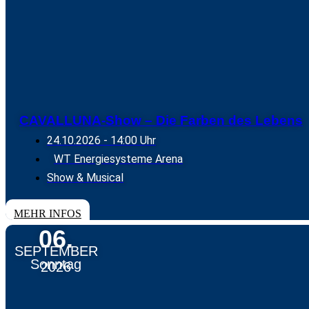
CAVALLUNA-Show – Die Farben des Lebens
24.10.2026
- 14:00 Uhr
WT Energiesysteme Arena
Show & Musical
TICKETS
MEHR INFOS
06.
SEPTEMBER
Sonntag
2026