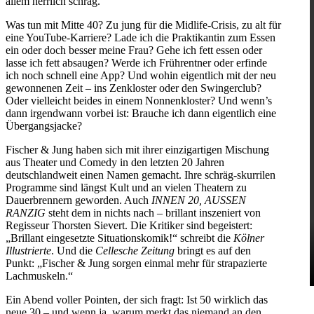
allem herrlich schräg.
Was tun mit Mitte 40? Zu jung für die Midlife-Crisis, zu alt für
eine YouTube-Karriere? Lade ich die Praktikantin zum Essen
ein oder doch besser meine Frau? Gehe ich fett essen oder
lasse ich fett absaugen? Werde ich Frührentner oder erfinde
ich noch schnell eine App? Und wohin eigentlich mit der neu
gewonnenen Zeit – ins Zenkloster oder den Swingerclub?
Oder vielleicht beides in einem Nonnenkloster? Und wenn’s
dann irgendwann vorbei ist: Brauche ich dann eigentlich eine
Übergangsjacke?
Fischer & Jung haben sich mit ihrer einzigartigen Mischung
aus Theater und Comedy in den letzten 20 Jahren
deutschlandweit einen Namen gemacht. Ihre schräg-skurrilen
Programme sind längst Kult und an vielen Theatern zu
Dauerbrennern geworden. Auch
INNEN 20, AUSSEN
RANZIG
steht dem in nichts nach – brillant inszeniert von
Regisseur Thorsten Sievert. Die Kritiker sind begeistert:
„Brillant eingesetzte Situationskomik!“ schreibt die
Kölner
Illustrierte
. Und die
Cellesche Zeitung
bringt es auf den
Punkt: „Fischer & Jung sorgen einmal mehr für strapazierte
Lachmuskeln.“
Ein Abend voller Pointen, der sich fragt: Ist 50 wirklich das
neue 30 – und wenn ja, warum merkt das niemand an den