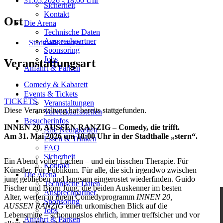
31.05.2026
- 18:00 Uhr
Sicherheit
Kontakt
Ort
Die Arena
Technische Daten
Ansprechpartner
Stadthalle "stern"
Sponsoring
Jobs
Veranstaltungsart
Anfahrt & Parken
Comedy & Kabarett
Events & Tickets
TICKETS
Veranstaltungen
Diese Veranstaltung hat bereits stattgefunden.
Vorverkaufsstellen
Besucherinfos
INNEN 20, AUSSEN RANZIG – Comedy, die trifft.
Alle Neuigkeiten
Am 31. Mai 2026 um 18:00 Uhr in der Stadthalle „stern“.
Essen & Trinken
FAQ
Sicherheit
Ein Abend voller Lachen – und ein bisschen Therapie. Für
Kontakt
Künstler. Für Publikum. Für alle, die sich irgendwo zwischen
Die Arena
jung geblieben und langsam eingerostet wiederfinden. Guido
Technische Daten
Fischer und Björn Jung, die beiden Auskenner im besten
Ansprechpartner
Alter, werfen in ihrem Comedyprogramm
INNEN 20,
Sponsoring
AUSSEN RANZIG
einen urkomischen Blick auf die
Jobs
Lebensmitte – schonungslos ehrlich, immer treffsicher und vor
Anfahrt & Parken