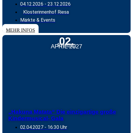
04.12.2026
-
23.12.2026
Klosterinnenhof Riesa
Märkte & Events
MEHR INFOS
02.
Freitag
APRIL 2027
„Hakuna Matata“ Die einzigartige große
Kindermusical- Gala
02.04.2027
- 16:30 Uhr