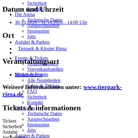
Sicherheit
Datum und Uhrzeit
Kontakt
Die Arena
Technische Daten
30.10.2026
-
31.10.2026
- 14:00 Uhr
Ansprechpartner
Sponsoring
Ort
Jobs
Anfahrt & Parken
Tierpark & Kloster Riesa
Events & Tickets
Veranstaltungsart
Veranstaltungen
Vorverkaufsstellen
Märkte & Events
Besucherinfos
Alle Neuigkeiten
Essen & Trinken
Weitere Informationen unter:
www.tierpark-
FAQ
riesa.de
Sicherheit
Kontakt
Tickets & informationen
Die Arena
Technische Daten
Ansprechpartner
Tickets
Sponsoring
Sicherheit
Jobs
Anfahrt
Anfahrt & Parken
Veranstalter