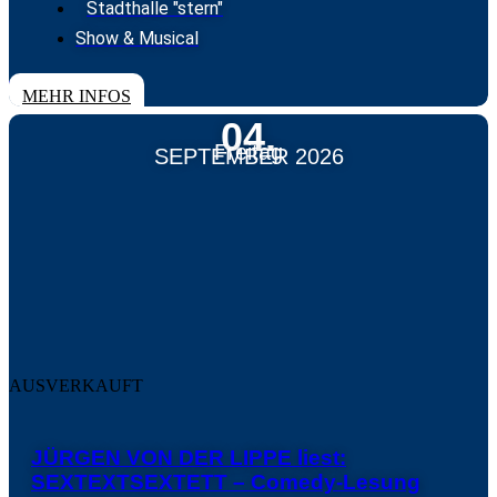
Stadthalle "stern"
Show & Musical
TICKETS
MEHR INFOS
04.
Freitag
SEPTEMBER 2026
AUSVERKAUFT
JÜRGEN VON DER LIPPE liest:
SEXTEXTSEXTETT – Comedy-Lesung