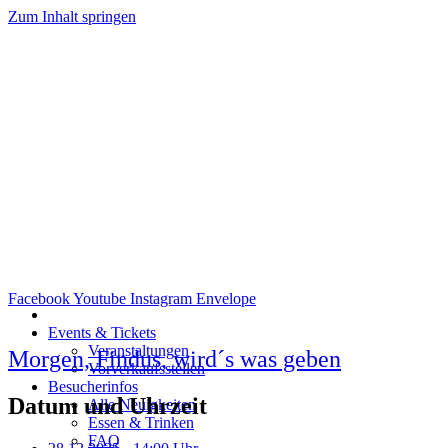
Zum Inhalt springen
Facebook
Youtube
Instagram
Envelope
Events & Tickets
Veranstaltungen
Morgen, Findus, wird´s was geben
Vorverkaufsstellen
Besucherinfos
Datum und Uhrzeit
Alle Neuigkeiten
Essen & Trinken
FAQ