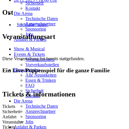
28.12.2025
- 14:00 Uhr
Sicherheit
Kontakt
Ort
Die Arena
Technische Daten
Ansprechpartner
Stadthalle "stern"
Sponsoring
Jobs
Veranstaltungsart
Anfahrt & Parken
Show & Musical
Events & Tickets
Diese Veranstaltung hat bereits stattgefunden.
Veranstaltungen
Vorverkaufsstellen
Ein Live-Puppenspiel für die ganze Familie
Besucherinfos
Alle Neuigkeiten
Essen & Trinken
FAQ
Sicherheit
Tickets & informationen
Kontakt
Die Arena
Technische Daten
Tickets
Ansprechpartner
Sicherheit
Sponsoring
Anfahrt
Jobs
Veranstalter
Anfahrt & Parken
Tickets