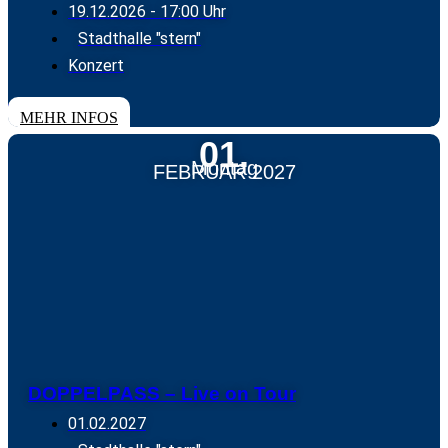
19.12.2026
- 17:00 Uhr
Stadthalle "stern"
Konzert
TICKETS
MEHR INFOS
01.
Montag
FEBRUAR 2027
DOPPELPASS – Live on Tour
01.02.2027