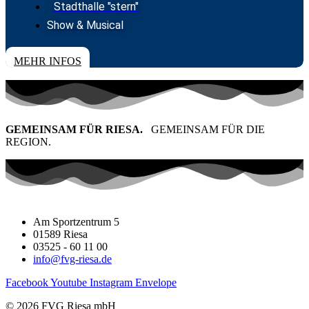
Stadthalle "stern"
Show & Musical
TICKETS
MEHR INFOS
GEMEINSAM FÜR RIESA.
GEMEINSAM FÜR DIE
REGION.
Am Sportzentrum 5
01589 Riesa
03525 - 60 11 00
info@fvg-riesa.de
Facebook
Youtube
Instagram
Envelope
© 2026 FVG Riesa mbH