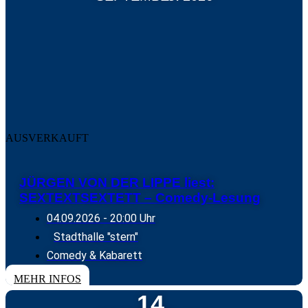
AUSVERKAUFT
JÜRGEN VON DER LIPPE liest:
SEXTEXTSEXTETT – Comedy-Lesung
04.09.2026
- 20:00 Uhr
Stadthalle "stern"
Comedy & Kabarett
MEHR INFOS
14.