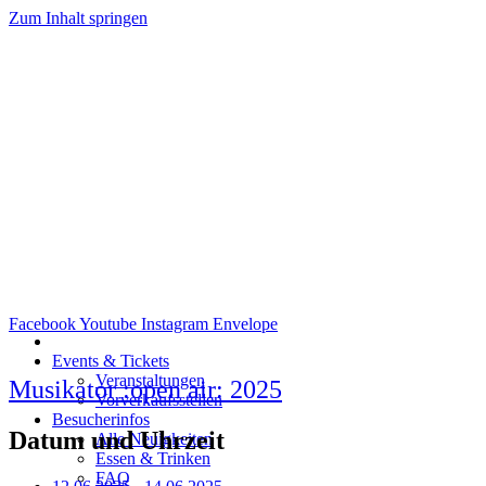
Zum Inhalt springen
Facebook
Youtube
Instagram
Envelope
Events & Tickets
Veranstaltungen
Musikator :open air: 2025
Vorverkaufsstellen
Besucherinfos
Datum und Uhrzeit
Alle Neuigkeiten
Essen & Trinken
FAQ