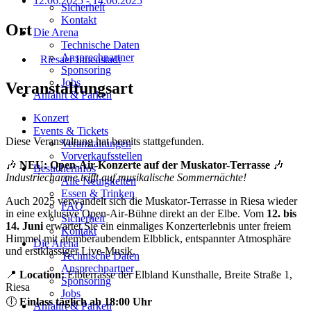
12.06.2025
-
14.06.2025
Sicherheit
Kontakt
Ort
Die Arena
Technische Daten
Ansprechpartner
Riesaer Innenstadt
Sponsoring
Jobs
Veranstaltungsart
Anfahrt & Parken
Konzert
Events & Tickets
Diese Veranstaltung hat bereits stattgefunden.
Veranstaltungen
Vorverkaufsstellen
🎶
NEU: Open-Air-Konzerte auf der Muskator-Terrasse
🎶
Besucherinfos
Industriecharme trifft auf musikalische Sommernächte!
Alle Neuigkeiten
Essen & Trinken
Auch 2025 verwandelt sich die Muskator-Terrasse in Riesa wieder
FAQ
in eine exklusive Open-Air-Bühne direkt an der Elbe. Vom
12. bis
Sicherheit
14. Juni
erwartet Sie ein einmaliges Konzerterlebnis unter freiem
Kontakt
Himmel mit atemberaubendem Elbblick, entspannter Atmosphäre
Die Arena
und erstklassiger Live-Musik.
Technische Daten
Ansprechpartner
📍
Location:
Elbterrasse der Elbland Kunsthalle, Breite Straße 1,
Sponsoring
Riesa
Jobs
🕕
Einlass täglich ab 18:00 Uhr
Anfahrt & Parken