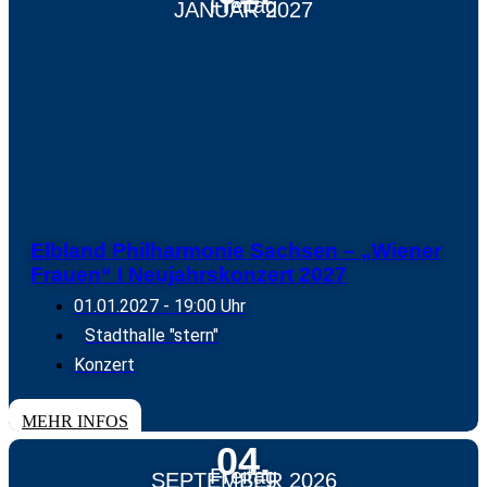
Freitag
JANUAR 2027
Elbland Philharmonie Sachsen – „Wiener
Frauen“ I Neujahrskonzert 2027
01.01.2027
- 19:00 Uhr
Stadthalle "stern"
Konzert
TICKETS
MEHR INFOS
04.
Freitag
SEPTEMBER 2026