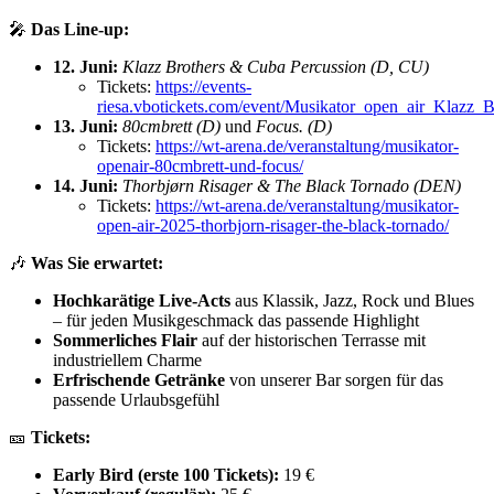
🎤
Das Line-up:
12. Juni:
Klazz Brothers & Cuba Percussion (D, CU)
Tickets:
https://events-
riesa.vbotickets.com/event/Musikator_open_air_Klazz_
13. Juni:
80cmbrett (D)
und
Focus. (D)
Tickets:
https://wt-arena.de/veranstaltung/musikator-
openair-80cmbrett-und-focus/
14. Juni:
Thorbjørn Risager & The Black Tornado (DEN)
Tickets:
https://wt-arena.de/veranstaltung/musikator-
open-air-2025-thorbjorn-risager-the-black-tornado/
🎶
Was Sie erwartet:
Hochkarätige Live-Acts
aus Klassik, Jazz, Rock und Blues
– für jeden Musikgeschmack das passende Highlight
Sommerliches Flair
auf der historischen Terrasse mit
industriellem Charme
Erfrischende Getränke
von unserer Bar sorgen für das
passende Urlaubsgefühl
🎫
Tickets:
Early Bird (erste 100 Tickets):
19 €