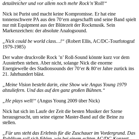
detailreicher und vor allem noch mehr Rock’n’Roll!“
Nick ist Purist und macht keine Kompromisse. Er hat eine
tonnenschwere PA aus den 70‘ern angeschafft und seine Band spielt
nur mit Equipment aus der Blütezeit der Rockmusik. Sein
Markenzeichen: der absolute Analogsound.
„Nick could be world class…!“
(Robert Ellis, AC/DC-Tourfotograf
1979-1985)
Der wahre druckvolle Rock ’n’ Roll-Sound könnte kurz vor dem
Aussterben stehen. Aber nicht, solange Nick die enorme
Energiewelle des Stadionsounds der 70‘er & 80‘er Jahre zurück ins
21. Jahrhundert bläst.
„Meine Vision besteht darin, eine Show wie Angus Young 1979
abzuliefern. Und das auf den ganz großen Bühnen.“
„He plays well!“
(Angus Young 2009 über Nick)
Nick hat sich im Laufe der Zeit die besten Musiker der Szene
herausgesucht, um seine eigene Master-Band auf die Beine zu
stellen.
„Für uns steht das Erlebnis für die Zuschauer im Vordergrund. Das
Publikum soll sich fühlen, wie bei einem echten AC/DC-Konzert.