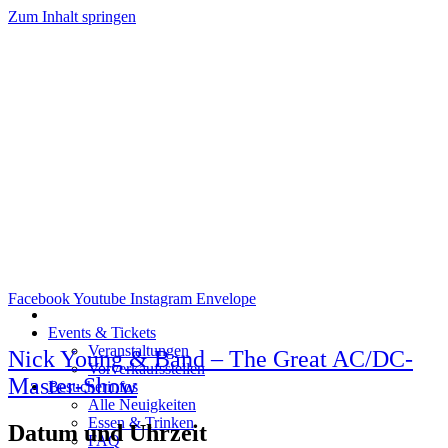
Zum Inhalt springen
Facebook
Youtube
Instagram
Envelope
Events & Tickets
Veranstaltungen
Nick Young & Band – The Great AC/DC-
Vorverkaufsstellen
Master-Show
Besucherinfos
Alle Neuigkeiten
Essen & Trinken
Datum und Uhrzeit
FAQ