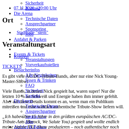
Sicherheit
07.11.2026
- 20:00 Uhr
Kontakt
Die Arena
Technische Daten
Ort
Ansprechpartner
Sponsoring
Stadthalle "stern"
Jobs
Anfahrt & Parken
Veranstaltungsart
Events & Tickets
Konzert
Veranstaltungen
Vorverkaufsstellen
TICKETS
Besucherinfos
Alle Neuigkeiten
Es gibt viele AC/DC-Tribute-Bands, aber nur eine Nick Young-
Essen & Trinken
Master-Show!
FAQ
Sicherheit
Viele Bands, in denen Nick gespielt hat, waren super! Nur die
Kontakt
letzten 10 % an Schweiß und Energie haben ihm immer gefehlt.
Die Arena
Aber auf diese Details kommt es an, wenn man ein Publikum
Technische Daten
mitreißen und eine wirklich authentische Tribute-Show liefern will.
Ansprechpartner
Sponsoring
„Ich habe über 15 Jahre in den größten europäischen AC/DC-
Jobs
Tribute-Acts (Barock, We Salute You) gespielt und wollte endlich
Anfahrt & Parken
meine eigene XXL-Show produzieren – noch authentischer noch