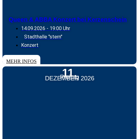
Queen & ABBA Konzert bei Kerzenschein
14.09.2026
- 19:00 Uhr
Stadthalle "stern"
Konzert
TICKETS
MEHR INFOS
11.
Freitag
DEZEMBER 2026