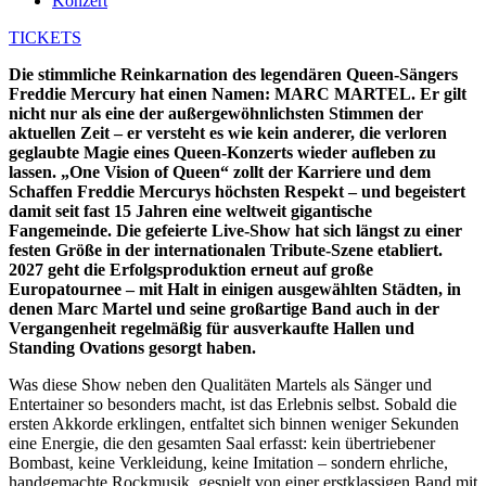
Konzert
TICKETS
Die stimmliche Reinkarnation des legendären Queen-Sängers
Freddie Mercury hat einen Namen: MARC MARTEL. Er gilt
nicht nur als eine der außergewöhnlichsten Stimmen der
aktuellen Zeit – er versteht es wie kein anderer, die verloren
geglaubte Magie eines Queen-Konzerts wieder aufleben zu
lassen. „One Vision of Queen“ zollt der Karriere und dem
Schaffen Freddie Mercurys höchsten Respekt – und begeistert
damit seit fast 15 Jahren eine weltweit gigantische
Fangemeinde. Die gefeierte Live-Show hat sich längst zu einer
festen Größe in der internationalen Tribute-Szene etabliert.
2027 geht die Erfolgsproduktion erneut auf große
Europatournee – mit Halt in einigen ausgewählten Städten, in
denen Marc Martel und seine großartige Band auch in der
Vergangenheit regelmäßig für ausverkaufte Hallen und
Standing Ovations gesorgt haben.
Was diese Show neben den Qualitäten Martels als Sänger und
Entertainer so besonders macht, ist das Erlebnis selbst. Sobald die
ersten Akkorde erklingen, entfaltet sich binnen weniger Sekunden
eine Energie, die den gesamten Saal erfasst: kein übertriebener
Bombast, keine Verkleidung, keine Imitation – sondern ehrliche,
handgemachte Rockmusik, gespielt von einer erstklassigen Band mit