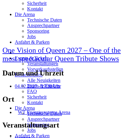
Sicherheit
Kontakt
Die Arena
Technische Daten
Ansprechpartner
Sponsoring
Jobs
Anfahrt & Parken
One Vision of Queen 2027 – One of the
most spectacular Queen Tribute Shows
Events & Tickets
Veranstaltungen
Vorverkaufsstellen
Datum und Uhrzeit
Besucherinfos
Alle Neuigkeiten
Essen & Trinken
04.02.2027
- 19:30 Uhr
FAQ
Sicherheit
Ort
Kontakt
Die Arena
WT Energiesysteme Arena
Technische Daten
Ansprechpartner
Veranstaltungsart
Sponsoring
Jobs
Anfahrt & Parken