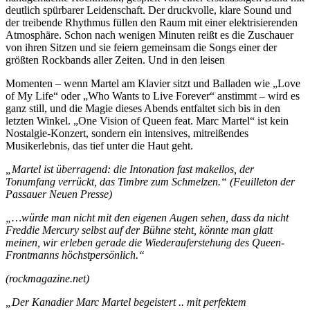
deutlich spürbarer Leidenschaft. Der druckvolle, klare Sound und
der treibende Rhythmus füllen den Raum mit einer elektrisierenden
Atmosphäre. Schon nach wenigen Minuten reißt es die Zuschauer
von ihren Sitzen und sie feiern gemeinsam die Songs einer der
größten Rockbands aller Zeiten. Und in den leisen
Momenten – wenn Martel am Klavier sitzt und Balladen wie „Love
of My Life“ oder „Who Wants to Live Forever“ anstimmt – wird es
ganz still, und die Magie dieses Abends entfaltet sich bis in den
letzten Winkel. „One Vision of Queen feat. Marc Martel“ ist kein
Nostalgie-Konzert, sondern ein intensives, mitreißendes
Musikerlebnis, das tief unter die Haut geht.
„Martel ist überragend: die Intonation fast makellos, der
Tonumfang verrückt, das Timbre zum Schmelzen.“ (Feuilleton der
Passauer Neuen Presse)
„…würde man nicht mit den eigenen Augen sehen, dass da nicht
Freddie Mercury selbst auf der Bühne steht, könnte man glatt
meinen, wir erleben gerade die Wiederauferstehung des Queen-
Frontmanns höchstpersönlich.“
(rockmagazine.net)
„Der Kanadier Marc Martel begeistert .. mit perfektem