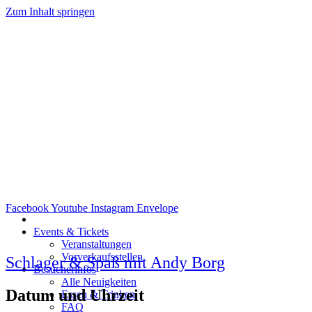
Zum Inhalt springen
Facebook
Youtube
Instagram
Envelope
Events & Tickets
Veranstaltungen
Vorverkaufsstellen
Schlager & Spaß mit Andy Borg
Besucherinfos
Alle Neuigkeiten
Datum und Uhrzeit
Essen & Trinken
FAQ