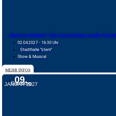
„Hakuna Matata“ Die einzigartige große Kind
02.04.2027
- 16:30 Uhr
Stadthalle "stern"
Show & Musical
TICKETS
MEHR INFOS
09.
Samstag
JANUAR 2027