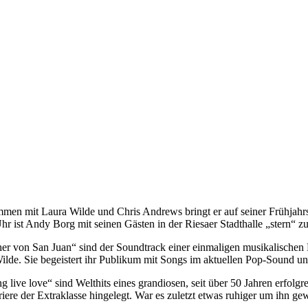
en mit Laura Wilde und Chris Andrews bringt er auf seiner Frühjahrst
r ist Andy Borg mit seinen Gästen in der Riesaer Stadthalle „stern“ zu
r von San Juan“ sind der Soundtrack einer einmaligen musikalischen K
 Wilde. Sie begeistert ihr Publikum mit Songs im aktuellen Pop-Sound u
live love“ sind Welthits eines grandiosen, seit über 50 Jahren erfolg
e der Extraklasse hingelegt. War es zuletzt etwas ruhiger um ihn gew