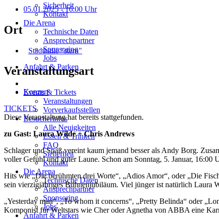
Sicherheit
05.01.2025
- 16:00 Uhr
Kontakt
Die Arena
Ort
Technische Daten
Ansprechpartner
Sponsoring
Stadthalle "stern"
Jobs
Anfahrt & Parken
Veranstaltungsart
Konzert
Events & Tickets
Veranstaltungen
TICKETS
Vorverkaufsstellen
Diese Veranstaltung hat bereits stattgefunden.
Besucherinfos
Alle Neuigkeiten
zu Gast: Laura Wilde + Chris Andrews
Essen & Trinken
FAQ
Schlager und Spaß vereint kaum jemand besser als Andy Borg. Zusamm
Sicherheit
voller Gefühl und guter Laune. Schon am Sonntag, 5. Januar, 16:00 Uh
Kontakt
Die Arena
Hits wie „Die berühmten drei Worte“, „Adios Amor“, oder „Die Fische
Technische Daten
sein vierzigjähriges Bühnenjubiläum. Viel jünger ist natürlich Laura
Ansprechpartner
Sponsoring
„Yesterday man“, „To whom it concerns“, „Pretty Belinda“ oder „Long 
Jobs
Komponist für Weltstars wie Cher oder Agnetha von ABBA eine Karrier
Anfahrt & Parken