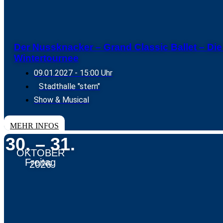
Der Nussknacker – Grand Classic Ballet – Die 
Wintertournee
09.01.2027
- 15:00 Uhr
Stadthalle "stern"
Show & Musical
TICKETS
MEHR INFOS
30. – 31.
OKTOBER
Freitag
2026