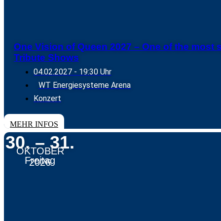
One Vision of Queen 2027 – One of the most 
Tribute Shows
04.02.2027
- 19:30 Uhr
WT Energiesysteme Arena
Konzert
TICKETS
MEHR INFOS
30. – 31.
OKTOBER
Freitag
2026