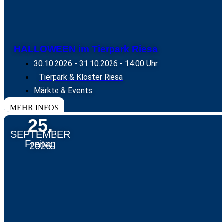
HALLOWEEN im Tierpark Riesa
30.10.2026
-
31.10.2026
- 14:00 Uhr
Tierpark & Kloster Riesa
Märkte & Events
MEHR INFOS
25.
SEPTEMBER
Freitag
2026