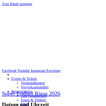
Zum Inhalt springen
Facebook
Youtube
Instagram
Envelope
Events & Tickets
Veranstaltungen
Vorverkaufsstellen
Besucherinfos
Super Enduro Riesa 2026
Alle Neuigkeiten
Essen & Trinken
Datum und Uhrzeit
FAQ