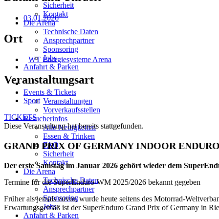
Sicherheit
Kontakt
03.01.2026
Die Arena
Technische Daten
Ort
Ansprechpartner
Sponsoring
Jobs
WT Energiesysteme Arena
Anfahrt & Parken
Veranstaltungsart
Events & Tickets
Sport
Veranstaltungen
Vorverkaufsstellen
TICKETS
Besucherinfos
Diese Veranstaltung hat bereits stattgefunden.
Alle Neuigkeiten
Essen & Trinken
GRAND PRIX OF GERMANY INDOOR ENDUR
FAQ
Sicherheit
Kontakt
Der erste Samstag im Januar 2026 gehört wieder dem SuperEnd
Die Arena
Technische Daten
Termine für die SuperEnduro-WM 2025/2026 bekannt gegeben
Ansprechpartner
Sponsoring
Früher als jemals zuvor, wurde heute seitens des Motorrad-Weltver
Jobs
Erwartungsgemäß ist der SuperEnduro Grand Prix of Germany in Riesa
Anfahrt & Parken