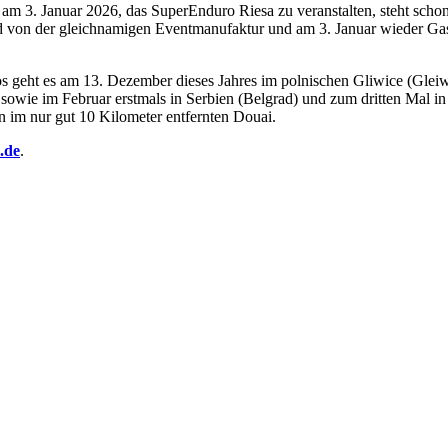
m 3. Januar 2026, das SuperEnduro Riesa zu veranstalten, steht schon lä
ld von der gleichnamigen Eventmanufaktur und am 3. Januar wieder Ga
 geht es am 13. Dezember dieses Jahres im polnischen Gliwice (Gleiwi
t sowie im Februar erstmals in Serbien (Belgrad) und zum dritten Mal i
ern im nur gut 10 Kilometer entfernten Douai.
.de
.