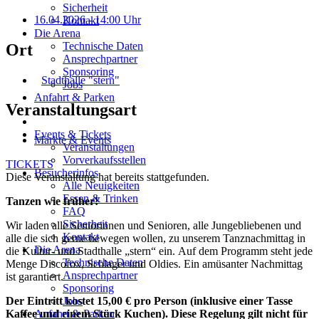
Sicherheit
16.04.2026
- 14:00 Uhr
Kontakt
Die Arena
Technische Daten
Ort
Ansprechpartner
Sponsoring
Stadthalle "stern"
Jobs
Anfahrt & Parken
Veranstaltungsart
Events & Tickets
Märkte & Events
Veranstaltungen
Vorverkaufsstellen
TICKETS
Besucherinfos
Diese Veranstaltung hat bereits stattgefunden.
Alle Neuigkeiten
Essen & Trinken
Tanzen wie früher!
FAQ
Sicherheit
Wir laden alle Seniorinnen und Senioren, alle Jungebliebenen und
Kontakt
alle die sich gerne bewegen wollen, zu unserem Tanznachmittag in
Die Arena
die Kultur- und Stadthalle „stern“ ein. Auf dem Programm steht jede
Technische Daten
Menge Discofox, Schlager und Oldies. Ein amüsanter Nachmittag
Ansprechpartner
ist garantiert.
Sponsoring
Jobs
Der Eintritt kostet 15,00 € pro Person (inklusive einer Tasse
Anfahrt & Parken
Kaffee und einem Stück Kuchen). Diese Regelung gilt nicht für