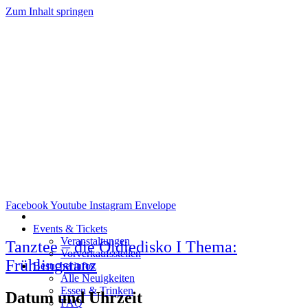
Zum Inhalt springen
Facebook
Youtube
Instagram
Envelope
Events & Tickets
Veranstaltungen
Tanztee – die Oldiedisko I Thema:
Vorverkaufsstellen
Frühlingstanz
Besucherinfos
Alle Neuigkeiten
Essen & Trinken
Datum und Uhrzeit
FAQ