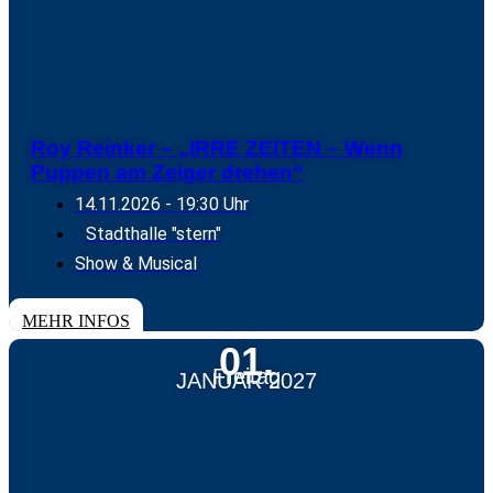
Roy Reinker – „IRRE ZEITEN – Wenn
Puppen am Zeiger drehen“
14.11.2026
- 19:30 Uhr
Stadthalle "stern"
Show & Musical
TICKETS
MEHR INFOS
01.
Freitag
JANUAR 2027