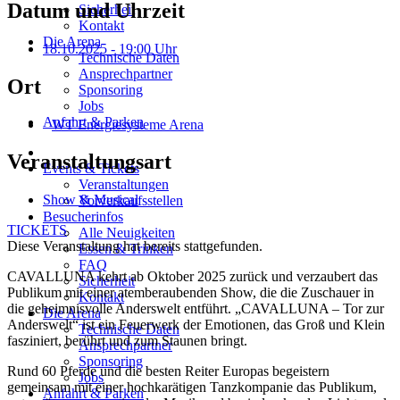
Datum und Uhrzeit
Sicherheit
Kontakt
Die Arena
18.10.2025
- 19:00 Uhr
Technische Daten
Ansprechpartner
Ort
Sponsoring
Jobs
Anfahrt & Parken
WT Energiesysteme Arena
Veranstaltungsart
Events & Tickets
Veranstaltungen
Show & Musical
Vorverkaufsstellen
Besucherinfos
TICKETS
Alle Neuigkeiten
Diese Veranstaltung hat bereits stattgefunden.
Essen & Trinken
FAQ
CAVALLUNA kehrt ab Oktober 2025 zurück und verzaubert das
Sicherheit
Publikum mit einer atemberaubenden Show, die die Zuschauer in
Kontakt
die geheimnisvolle Anderswelt entführt. „CAVALLUNA – Tor zur
Die Arena
Anderswelt“ ist ein Feuerwerk der Emotionen, das Groß und Klein
Technische Daten
fasziniert, berührt und zum Staunen bringt.
Ansprechpartner
Sponsoring
Rund 60 Pferde und die besten Reiter Europas begeistern
Jobs
gemeinsam mit einer hochkarätigen Tanzkompanie das Publikum,
Anfahrt & Parken