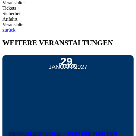
Veranstalter
Tickets
Sicherheit
Anfahrt
Veranstalter
zurück
WEITERE VERANSTALTUNGEN
29.
Freitag
JANUAR 2027
HERKULESKEULE – NUR DIE HARTEN