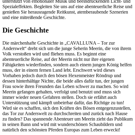
unterstützt von emotionaler Musik und beeindruckenden Licht- und
Spezialeffekten. Begleiten Sie uns auf eine abenteuerliche Reise und
genießen Sie herausragende Reitkunst, atemberaubende Szenerien
und eine mitreißende Geschichte.
Die Geschichte
Die märchenhafte Geschichte in „CAVALLUNA – Tor zur
Anderswelt“ dreht sich um die junge Seherin Meerin, die von ihrem
Volk verstoßen wird und fliehen muss. Es beginnt eine
abenteuerliche Reise, auf der Meerin nicht nur ihre eigenen
Fähigkeiten wiederfinden, sondern auch einem jungen König helfen
muss, der in einem fernen Land lebt. Erschwert wird dieses
Vorhaben jedoch durch den bösen Hexenmeister Röndrup und
dessen hinterhältige Nichte, die beide alles dafür tun, der jungen
Frau sowie ihren Freunden das Leben schwer zu machen. So wird
Meerin gefangen gehalten, verfolgt und benutzt und muss sich
immer wieder neuen Gefahren stellen. Doch sie erfährt auch
Unterstützung und kämpft unbeirrbar dafür, das Richtige zu tun!
Wird sie es schaffen, sich den Kräften des Bösen entgegenzustellen,
das Tor zur Anderswelt zu durchschreiten und zurück nach Hause
zu finden? Das spannende Abenteuer um Meerin zieht das Publikum
in seinen Bann und wird mit wunderschönen Schaubildern und
natürlich den schönsten Pferden Europas zum Leben erweckt!