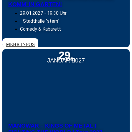
KOMM’ IN GARTEN!
29.01.2027
- 19:30 Uhr
Stadthalle "stern"
Comedy & Kabarett
TICKETS
MEHR INFOS
29.
Freitag
JANUAR 2027
MANOWAR – KINGS OF METAL I