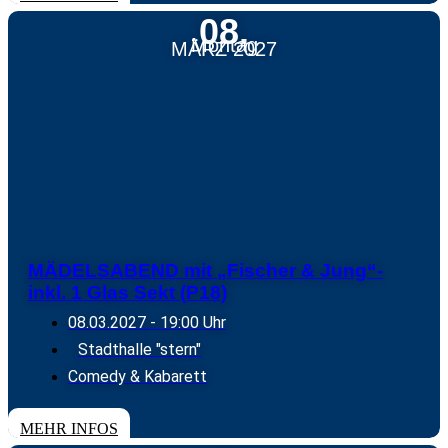
08.
Montag
MÄRZ 2027
MÄDELSABEND mit „Fischer & Jung“-
inkl. 1 Glas Sekt (P18)
08.03.2027
- 19:00 Uhr
Stadthalle "stern"
Comedy & Kabarett
TICKETS
MEHR INFOS