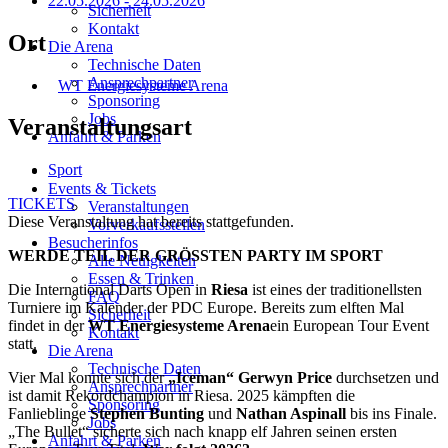
22.05.2026
-
24.05.2026
Sicherheit
Kontakt
Ort
Die Arena
Technische Daten
Ansprechpartner
WT Energiesysteme Arena
Sponsoring
Jobs
Veranstaltungsart
Anfahrt & Parken
Sport
Events & Tickets
TICKETS
Veranstaltungen
Diese Veranstaltung hat bereits stattgefunden.
Vorverkaufsstellen
Besucherinfos
WERDE TEIL DER GRÖSSTEN PARTY IM SPORT
Alle Neuigkeiten
Essen & Trinken
Die International Darts Open in
Riesa
ist eines der traditionellsten
FAQ
Turniere im Kalender der PDC Europe. Bereits zum elften Mal
Sicherheit
findet in der
WT Energiesysteme Arena
ein European Tour Event
Kontakt
statt.
Die Arena
Technische Daten
Vier Mal konnte sich der
„Iceman“ Gerwyn Price
durchsetzen und
Ansprechpartner
ist damit Rekordchampion in Riesa. 2025 kämpften die
Sponsoring
Fanlieblinge
Stephen Bunting
und
Nathan Aspinall
bis ins Finale.
Jobs
„The Bullet“ sicherte sich nach knapp elf Jahren seinen ersten
Anfahrt & Parken