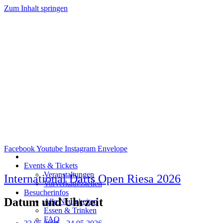
Zum Inhalt springen
Facebook
Youtube
Instagram
Envelope
Events & Tickets
Veranstaltungen
International Darts Open Riesa 2026
Vorverkaufsstellen
Besucherinfos
Datum und Uhrzeit
Alle Neuigkeiten
Essen & Trinken
FAQ